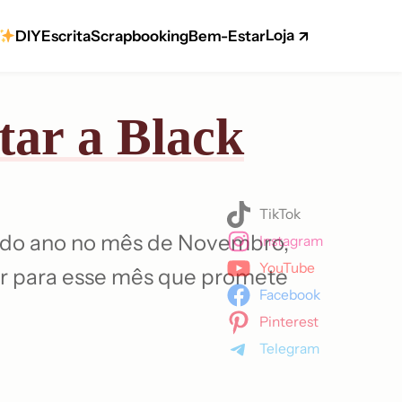
Loja
DIY
Escrita
Scrapbooking
Bem-Estar
tar a Black
TikTok
todo ano no mês de Novembro,
Instagram
YouTube
rar para esse mês que promete
Facebook
Pinterest
Telegram