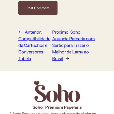
←
Anterior:
Próximo:
Soho
Compatibilidade
Anuncia Parceria com
de Cartuchos e
Sertic para Trazer o
Conversores +
Melhor da Lamy ao
Tabela
Brasil
→
Soho | Premium Papelaria
A Soho Papelaria nasceu com o objetivo de ajudar as