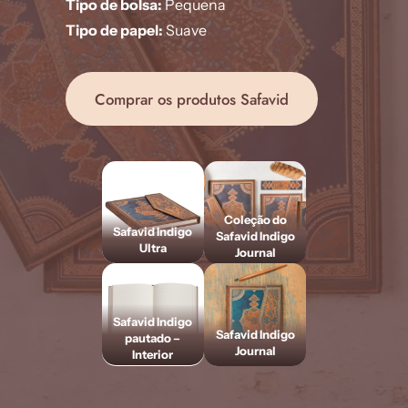
Tipo de bolsa:
Pequena
Tipo de papel:
Suave
Comprar os produtos Safavid
Coleção do
Safavid Indigo
Safavid Indigo
Ultra
Journal
Safavid Indigo
Safavid Indigo
pautado –
Journal
Interior