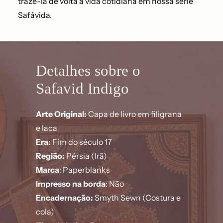
trazê-la de volta à vida cotidiana em nossa série
Safávida.
Detalhes sobre o
Safavid Indigo
Arte Original:
Capa de livro em filigrana
e laca
Era:
Fim do século 17
Região:
Pérsia (Irã)
Marca
: Paperblanks
Impresso na borda
: Não
Encadernação:
Smyth Sewn (Costura e
cola)