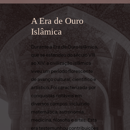
A Era de Ouro
Islâmica
Durante a Era de Ouro Islâmica,
que se estendeu do século VIII
ao XIV, a civilização islâmica
viveu um período florescente
de avanço cultural, científico e
artístico. Foi caracterizada por
conquistas notáveis em
diversos campos, incluindo
matemática, astronomia,
medicina, filosofia e artes. Esta
era testemunhou contribuições