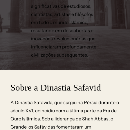
significativas de estudiosos,
cientistas, artistas e filósofos
em todo o mundo islâmico,
resultando em descobertas e
inovações revolucionárias que
influenciaram profundamente
civilizações subsequentes.
Sobre a Dinastia Safavid
A Dinastia Safávida, que surgiu na Pérsia durante o
século XVI, coincidiu com a última parte da Era de
Ouro Islâmica. Sob a liderança de Shah Abbas, o
Grande, os Safávidas fomentaram um