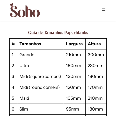
Skip
to
content
Guia de Tamanhos Paperblanks
#
Tamanhos
Largura
Altura
1
Grande
210mm
300mm
2
Ultra
180mm
230mm
3
Midi (square corners)
130mm
180mm
4
Midi (round corners)
120mm
170mm
5
Maxi
135mm
210mm
6
Slim
95mm
180mm